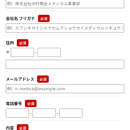
会社名 フリガナ
必須
住所
必須
〒
-
メールアドレス
必須
電話番号
必須
-
-
内容
必須