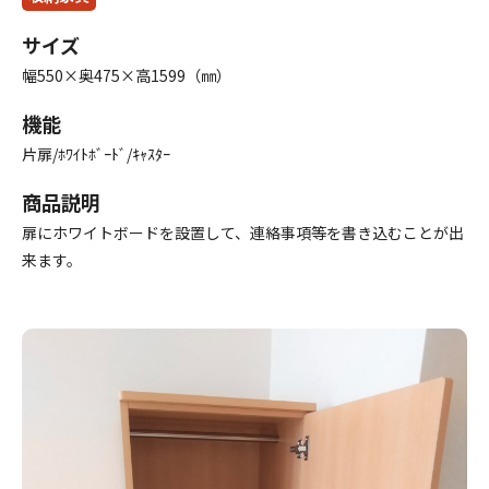
サイズ
幅550×奥475×高1599（㎜）
機能
片扉/ﾎﾜｲﾄﾎﾞｰﾄﾞ/ｷｬｽﾀｰ
商品説明
扉にホワイトボードを設置して、連絡事項等を書き込むことが出
来ます。