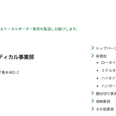
る
トータルオーダー家具を製造しお届けします。
トップペー
床頭台
ロータイ
ミドルタ
木482-2
ハイタイ
ハンガー
間仕切り家
収納家具
その他家具