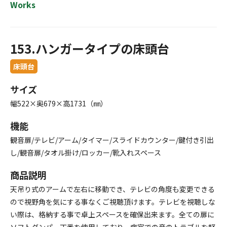
Works
153.ハンガータイプの床頭台
床頭台
サイズ
幅522×奥679×高1731（㎜）
機能
観音扉/テレビ/アーム/タイマー/スライドカウンター/鍵付き引出
し/観音扉/タオル掛け/ロッカー/靴入れスペース
商品説明
天吊り式のアームで左右に移動でき、テレビの角度も変更できる
ので視野角を気にする事なくご視聴頂けます。テレビを視聴しな
い際は、格納する事で卓上スペースを確保出来ます。全ての扉に