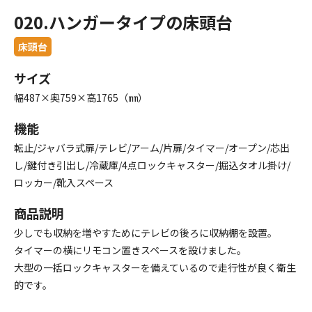
020.ハンガータイプの床頭台
床頭台
サイズ
幅487×奥759×高1765（㎜）
機能
転止/ジャバラ式扉/テレビ/アーム/片扉/タイマー/オープン/芯出
し/鍵付き引出し/冷蔵庫/4点ロックキャスター/掘込タオル掛け/
ロッカー/靴入スペース
商品説明
少しでも収納を増やすためにテレビの後ろに収納棚を設置。
タイマーの横にリモコン置きスペースを設けました。
大型の一括ロックキャスターを備えているので走行性が良く衛生
的です。