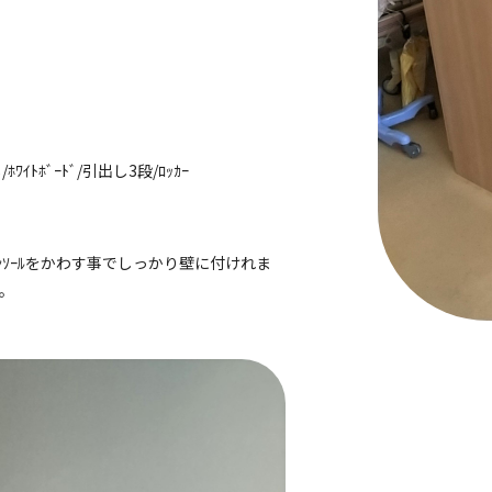
ﾎﾜｲﾄﾎﾞｰﾄﾞ/引出し3段/ﾛｯｶｰ
ｿｰﾙをかわす事でしっかり壁に付けれま
す。