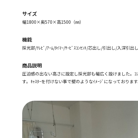
サイズ
幅1800×奥570×高1500（㎜）
機能
採光部/ﾃﾚﾋﾞ/ｱｰﾑ/ﾀｲﾏｰ/ｻｰﾋﾞｽｺﾝｾﾝﾄ/芯出し/引出し/入深引出し/
商品説明
圧迫感の出ない高さに設定し採光部も幅広く設けました。ｺﾝ
す。ｷｬｽﾀｰを付けない事で壁のようなｲﾒｰｼﾞになっておりま