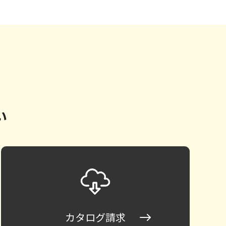
い
カタログ請求