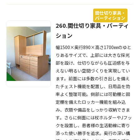
間仕切り家具・
パーティション
260.間仕切り家具・パーティ
ション
幅1500×奥行890×高さ1700㎜のゆと
りあるサイズで、上部には大きな採光
部を設け、仕切りながらも圧迫感を与
えない明るい空間づくりを実現してい
ます。前面には多数の引き出しを備え
たチェスト機能を配置し、日用品を効
率よく整理可能。側部には可動棚と固
定棚を備えたロッカー機能を組み込
み、衣類や備品をしっかり収納できま
す。さらに側面には杖ホルダーやJフッ
クを設置し、患者様の生活動線に寄り
添った使い勝手を追求。奥行の深い構