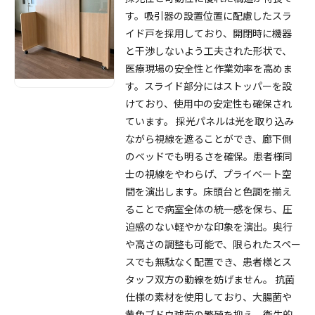
す。吸引器の設置位置に配慮したスラ
イド戸を採用しており、開閉時に機器
と干渉しないよう工夫された形状で、
医療現場の安全性と作業効率を高めま
す。スライド部分にはストッパーを設
けており、使用中の安定性も確保され
ています。 採光パネルは光を取り込み
ながら視線を遮ることができ、廊下側
のベッドでも明るさを確保。患者様同
士の視線をやわらげ、プライベート空
間を演出します。床頭台と色調を揃え
ることで病室全体の統一感を保ち、圧
迫感のない軽やかな印象を演出。奥行
や高さの調整も可能で、限られたスペー
スでも無駄なく配置でき、患者様とス
タッフ双方の動線を妨げません。 抗菌
仕様の素材を使用しており、大腸菌や
黄色ブドウ球菌の繁殖を抑え、衛生的