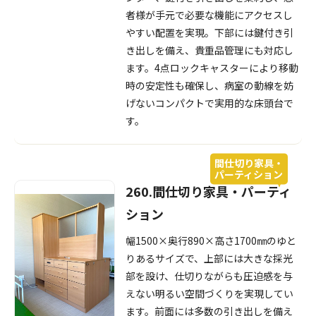
者様が手元で必要な機能にアクセスし
やすい配置を実現。下部には鍵付き引
き出しを備え、貴重品管理にも対応し
ます。4点ロックキャスターにより移動
時の安定性も確保し、病室の動線を妨
げないコンパクトで実用的な床頭台で
す。
間仕切り家具・
パーティション
260.間仕切り家具・パーティ
ション
幅1500×奥行890×高さ1700㎜のゆと
りあるサイズで、上部には大きな採光
部を設け、仕切りながらも圧迫感を与
えない明るい空間づくりを実現してい
ます。前面には多数の引き出しを備え