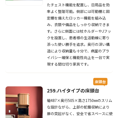
たチェスト機能を配置し、日用品を効
率よく整理可能。側部には可動棚と固
定棚を備えたロッカー機能を組み込
み、衣類や備品をしっかり収納できま
す。さらに側面には杖ホルダーやJフッ
クを設置し、患者様の生活動線に寄り
添った使い勝手を追求。奥行の深い構
造により収納量も十分で、病室のプラ
イバシー確保と機能性向上を一台で実
現する間仕切り家具です。
床頭台
259.ハイタイプの床頭台
幅487×奥行505×高さ1750㎜のスリム
な設計ながら、上部の蛇腹収納により
扉の突起がなく、安全で省スペースに使